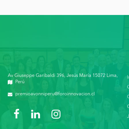
Av Giuseppe Garibaldi 396, Jesús María 15072 Lima,
I
Perú
premioavonniperu@foroinnovacion.cl