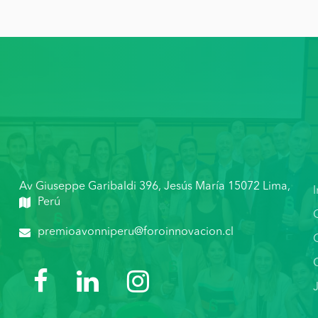
Av Giuseppe Garibaldi 396, Jesús María 15072 Lima,
I
Perú
premioavonniperu@foroinnovacion.cl