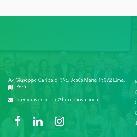
Av Giuseppe Garibaldi 396, Jesús María 15072 Lima,
I
Perú
premioavonniperu@foroinnovacion.cl